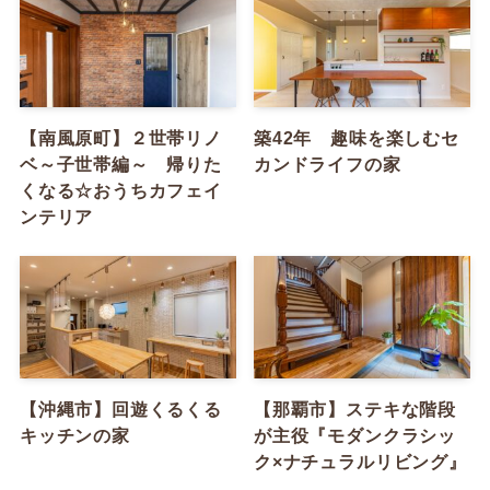
【南風原町】２世帯リノ
築42年 趣味を楽しむセ
ベ～子世帯編～ 帰りた
カンドライフの家
くなる☆おうちカフェイ
ンテリア
【沖縄市】回遊くるくる
【那覇市】ステキな階段
キッチンの家
が主役『モダンクラシッ
ク×ナチュラルリビング』