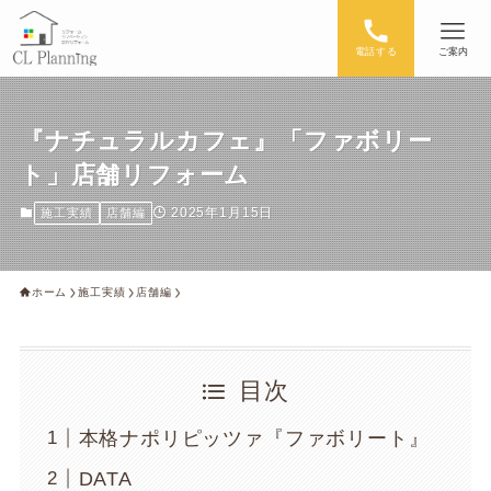
電話する
ご案内
『ナチュラルカフェ』「ファボリー
ト」店舗リフォーム
2025年1月15日
施工実績
店舗編
ホーム
施工実績
店舗編
目次
本格ナポリピッツァ『ファボリート』
DATA