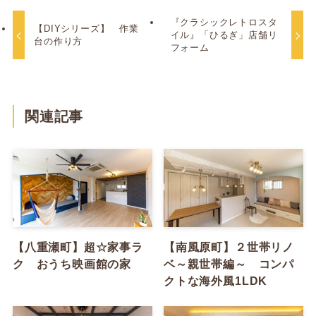
『クラシックレトロスタ
【DIYシリーズ】 作業
イル』「ひるぎ」店舗リ
台の作り方
フォーム
関連記事
【八重瀬町】超☆家事ラ
【南風原町】２世帯リノ
ク おうち映画館の家
ベ～親世帯編～ コンパ
クトな海外風1LDK