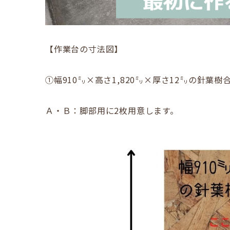
【作業台の寸法図】
①幅910㍉×高さ1,820㍉×厚さ12㍉の針葉
Ａ・Ｂ：脚部用に2枚用意します。