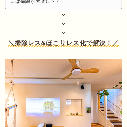
には掃除が大変に＞＜
＼掃除レス&ほこりレス化で解決！／