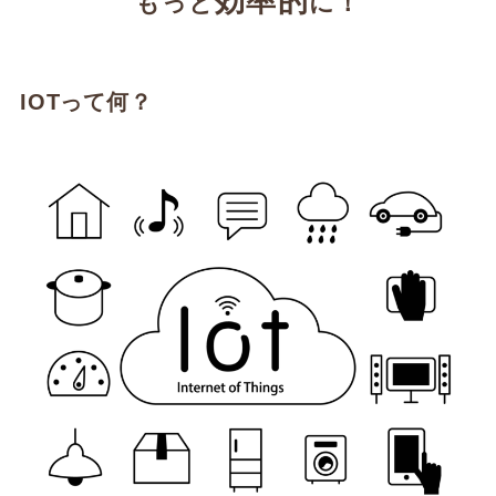
効率的
もっと
に！
IOTって何？