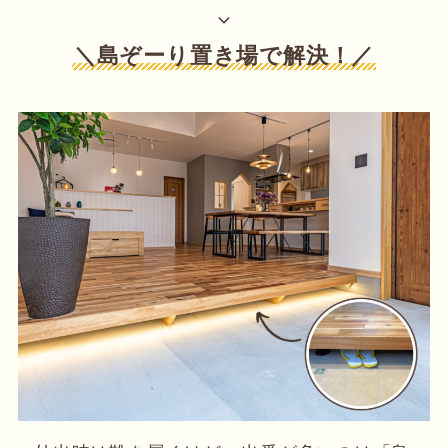
＼島ぞーり置き場で解決！／