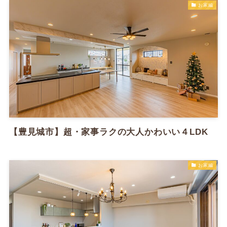
お家編
【豊見城市】超・家事ラクの大人かわいい４LDK
お家編