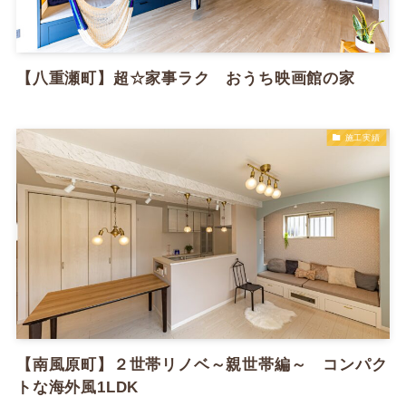
【八重瀬町】超☆家事ラク おうち映画館の家
施工実績
【南風原町】２世帯リノベ～親世帯編～ コンパク
トな海外風1LDK