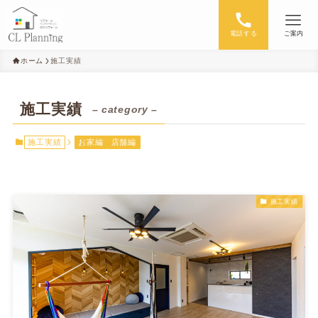
電話する
ご案内
ホーム
施工実績
施工実績
– category –
施工実績
お家編
店舗編
施工実績