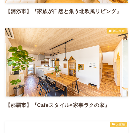
【浦添市】『家族が自然と集う北欧風リビング』
施工実績
【那覇市】『Cafeスタイル×家事ラクの家』
お家編