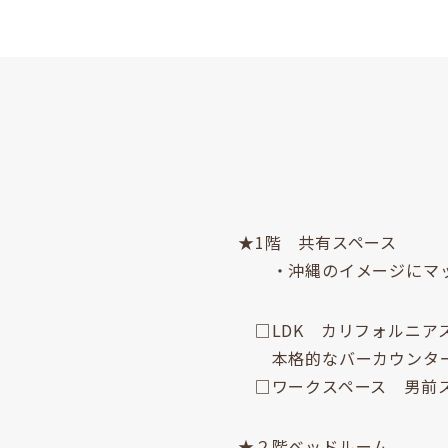
★1階 共有スペース
・沖縄のイメージにマッ
□LDK カリフォルニア
本格的なバーカウンター
□ワークスペース 男前
★２階ベッドルーム