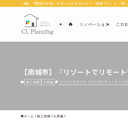
一緒に『理想のお家』を作ってみませんか？「家事ラク」と「楽しむ」
リノベーション
こだ
【南城市】『リゾートでリモート
アジアンスタイル
アメリカンヴィンテージ
施工実績
お家編
ホーム
施工実績
お家編