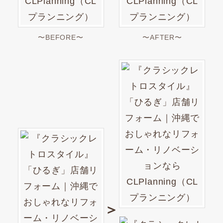
〜BEFORE〜
〜AFTER〜
＞