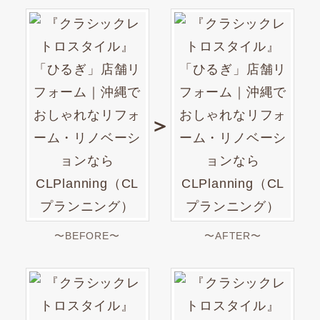
＞
〜BEFORE〜
〜AFTER〜