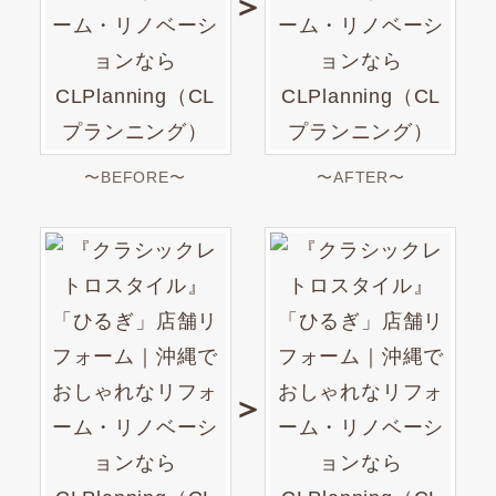
＞
〜BEFORE〜
〜AFTER〜
＞