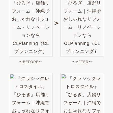
＞
〜BEFORE〜
〜AFTER〜