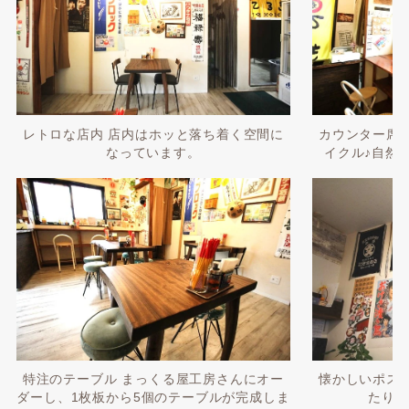
レトロな店内 店内はホッと落ち着く空間に
カウンター席
なっています。
イクル♪自然
特注のテーブル まっくる屋工房さんにオー
懐かしいポス
ダーし、1枚板から5個のテーブルが完成しま
たりラ