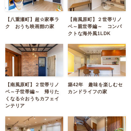
【八重瀬町】超☆家事ラ
【南風原町】２世帯リノ
ク おうち映画館の家
ベ～親世帯編～ コンパ
クトな海外風1LDK
【南風原町】２世帯リノ
築42年 趣味を楽しむセ
ベ～子世帯編～ 帰りた
カンドライフの家
くなる☆おうちカフェイ
ンテリア