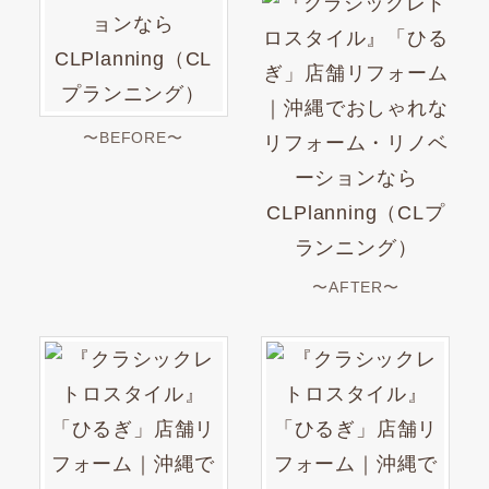
〜BEFORE〜
〜AFTER〜