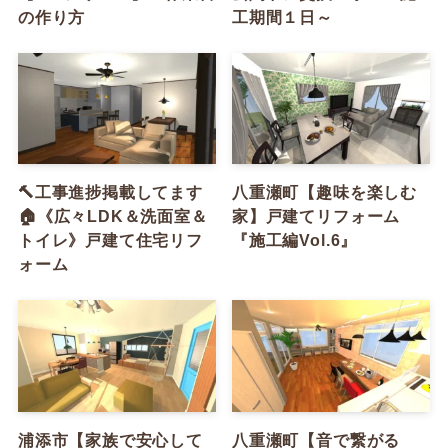
の作り方
工期間１日～
🔨工事進捗掲載してます
八重瀬町【趣味を楽しむ
🏠《広々LDK＆洗面室＆
家】戸建てリフォーム
トイレ》戸建て住宅リフ
『施工編Vol.6』
ォーム
浦添市【家族で安心して
八重瀬町【音で繋がる