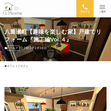
電話する
ご案内
八重瀬町【趣味を楽しむ家】戸建てリ
フォーム『施工編Vol.４』
2021年2月16日
ブログ
ホーム
ブログ