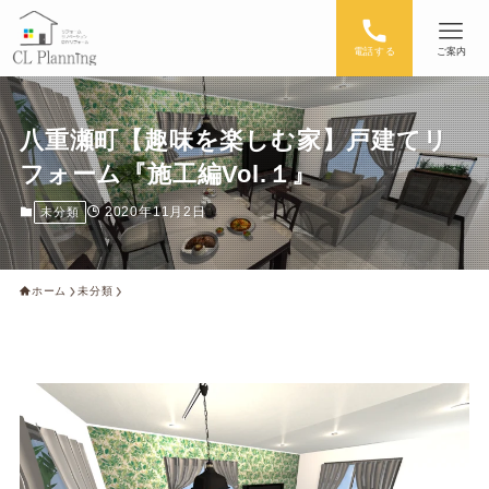
電話する
ご案内
八重瀬町【趣味を楽しむ家】戸建てリ
フォーム『施工編Vol.１』
2020年11月2日
未分類
ホーム
未分類