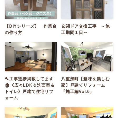
【DIYシリーズ】 作業台
玄関ドア交換工事 ～施
の作り方
工期間１日～
🔨工事進捗掲載してます
八重瀬町【趣味を楽しむ
🏠《広々LDK＆洗面室＆
家】戸建てリフォーム
トイレ》戸建て住宅リフ
『施工編Vol.6』
ォーム