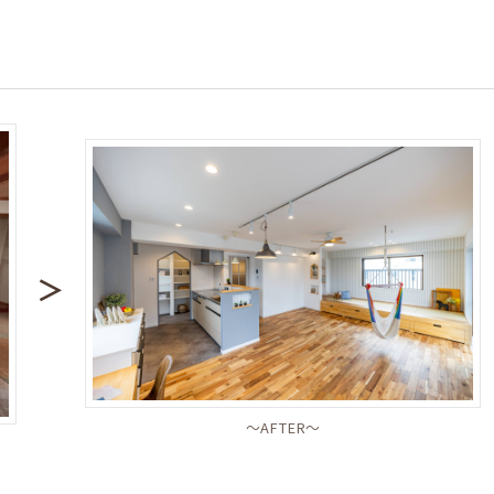
＞
〜AFTER〜