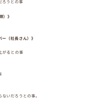
だろうとの事
師）》
パー（社長さん）》
上がるとの事
事
らないだろうとの事。