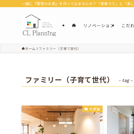
一緒に『理想のお家』を作ってみませんか？「家事ラク」と「楽しむ」
リノベーション
こだ
ホーム
ファミリー（子育て世代）
ファミリー（子育て世代）
– tag –
お家編