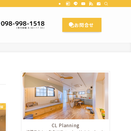
理想のお家をカタチにします。CL Planningにご相談ください。沖縄/リ
お問合せ
編
CL Planning