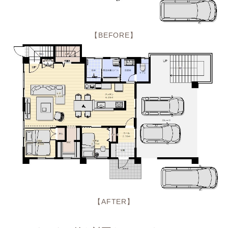
【BEFORE】
【AFTER】