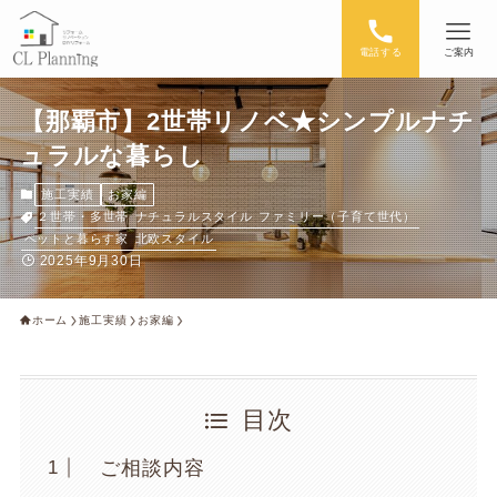
電話する
ご案内
【那覇市】2世帯リノベ★シンプルナチ
ュラルな暮らし
施工実績
お家編
２世帯・多世帯
ナチュラルスタイル
ファミリー（子育て世代）
ペットと暮らす家
北欧スタイル
2025年9月30日
ホーム
施工実績
お家編
目次
ご相談内容